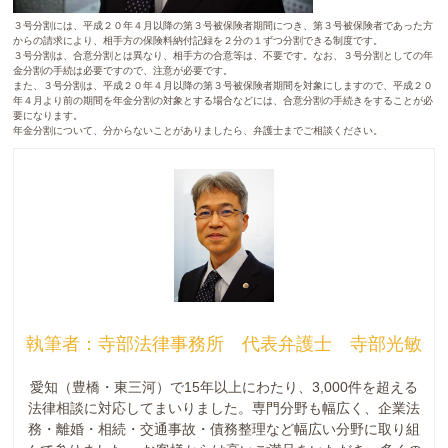
３号分割には、平成２０年４月以降の第３号被保険者期間につき、第３号被保険者であった方
からの請求により、相手方の保険料納付記録を２分の１ずつ分割できる制度です。
３号分割は、合意分割とは異なり、相手方の合意等は、不要です。なお、３号分割としての年
金分割の手続は必要ですので、注意が必要です。
また、３号分割は、平成２０年４月以降の第３号被保険者期間を対象にしますので、平成２０
年４月より前の期間を年金分割の対象とする場合などには、合意分割の手続きをすることが必
要になります。
年金分割について、分からないことがありましたら、弁護士までご相談ください。
執筆者：寺部法律事務所 代表弁護士 寺部光敏
愛知（豊橋・東三河）で15年以上にわたり、3,000件を超える
法律相談に対応してまいりました。専門分野も幅広く、企業法
務・離婚・相続・交通事故・債務整理など幅広い分野に取り組