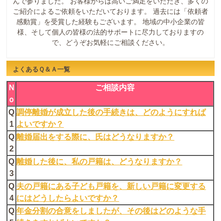
んで参りました。 お客様からは高いご満足をいただき、多くの
ご紹介によるご依頼をいただいております。 過去には「依頼者
感動賞」を受賞した経験もございます。 地域の中小企業の皆
様、そして個人の皆様の法的サポートに尽力しておりますの
で、どうぞお気軽にご相談ください。
よくあるＱ＆Ａ一覧
Ｎ
ご相談内容
ｏ
Q
調停離婚が成立した後の手続きは、どのようにすれば
1
よいですか？
Q
離婚届出をする際に、氏はどうなりますか？
2
Q
離婚した後に、私の戸籍は、どうなりますか？
3
Q
夫の戸籍にある子ども戸籍を、新しい戸籍に変更する
4
にはどうしたらよいですか？
Q
年金分割の合意をしましたが、その後はどのような手