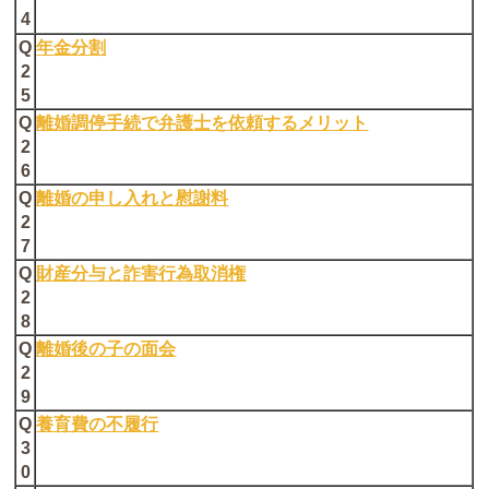
4
Q
年金分割
2
5
Q
離婚調停手続で弁護士を依頼するメリット
2
6
Q
離婚の申し入れと慰謝料
2
7
Q
財産分与と詐害行為取消権
2
8
Q
離婚後の子の面会
2
9
Q
養育費の不履行
3
0