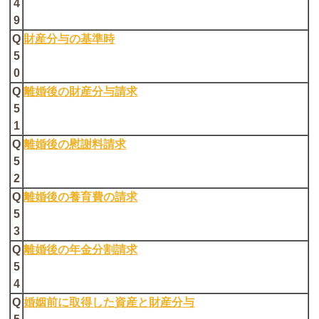
4
9
Q
財産分与の基準時
5
0
Q
離婚後の財産分与請求
5
1
Q
離婚後の慰謝料請求
5
2
Q
離婚後の養育費の請求
5
3
Q
離婚後の年金分割請求
5
4
Q
婚姻前に取得した資産と財産分与