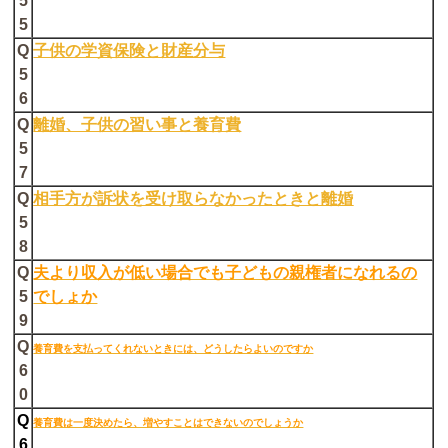
5
5
Q
子供の学資保険と財産分与
5
6
Q
離婚、子供の習い事と養育費
5
7
Q
相手方が訴状を受け取らなかったときと離婚
5
8
Q
夫より収入が低い場合でも子どもの親権者になれるの
5
でしょか
9
Q
養育費を支払ってくれないときには、どうしたらよいのですか
6
0
Q
養育費は一度決めたら、増やすことはできないのでしょうか
6