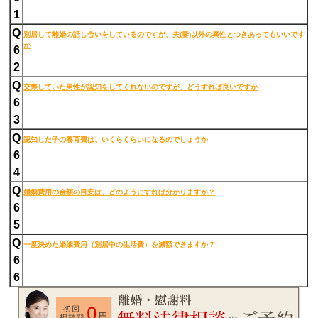
1
Q
別居して離婚の話し合いをしているのですが、夫(妻)以外の異性とつきあってもいいです
か
6
2
Q
交際していた男性が認知をしてくれないのですが、どうすれば良いですか
6
3
Q
認知した子の養育費は、いくらくらいになるのでしょうか
6
4
Q
婚姻費用の金額の目安は、どのようにすれば分かりますか？
6
5
Q
一度決めた婚姻費用（別居中の生活費）を減額できますか？
6
6