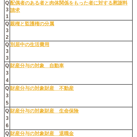
Q
配偶者のある者と肉体関係をもった者に対する慰謝料
3
請求
1
Q
親権と監護権の分属
3
2
Q
別居中の生活費用
3
3
Q
財産分与の対象 自動車
3
4
Q
財産分与の対象財産 不動産
3
5
Q
財産分与の対象財産 生命保険
3
6
Q
財産分与の対象財産 退職金