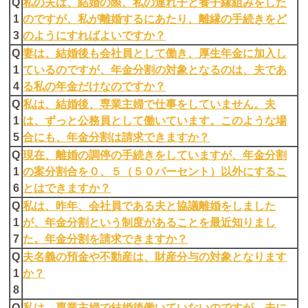
Q
私の夫は、結婚の際、私の連れ子と養子縁組みをした
1
のですが、私が離婚するにあたり、離縁の手続きをど
3
のようにすればよいですか？
Q
妻は、結婚後も会社員として働き、厚生年金に加入し
1
ているのですが、年金分割の対象となるのは、夫であ
4
る私の年金だけなのですか？
Q
私は、結婚後、専業主婦で仕事をしていません。夫
1
は、ずっと公務員として働いています。このような場
5
合にも、年金分割は請求できますか？
Q
現在、離婚の調停の手続きをしていますが、年金分割
1
の案分割合を０、５（５０パーセント）以外にするこ
6
とはできますか？
Q
私は、昨年、会社員である夫と協議離婚をしました
1
が、年金分割という制度があることを最近知りまし
7
た。年金分割を請求できますか？
Q
夫名義の預金や不動産は、財産分与の対象となります
1
か？
8
Q
私は、専業主婦で結婚後働いていないのですが、夫に