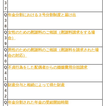
3
7
Q
年金分割における３号分割制度と届け出
3
8
Q
女性のための慰謝料のご相談（慰謝料請求をする場
3
合）
9
Q
男性のための慰謝料のご相談（慰謝料を請求された場
4
合の対応）
0
Q
不貞行為をした配偶者からの婚姻費用分担請求
4
1
Q
財産分与と相続によって得た財産
4
2
Q
年金分割された年金の受給開始時期