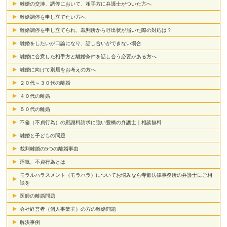
離婚の交渉、調停において、相手方に弁護士がついた方へ
離婚調停を申し立てたい方へ
離婚調停を申し立てられ、裁判所から呼出状が届いた際の対応は？
離婚をしたいが口論になり、話し合いができない場合
離婚に合意した相手方と離婚条件を話し合う必要がある方へ
離婚に向けて別居をお考えの方へ
２０代～３０代の離婚
４０代の離婚
５０代の離婚
不倫（不貞行為）の慰謝料請求に強い豊橋の弁護士｜相談無料
離婚と子どもの問題
裁判離婚の5つの離婚事由
浮気、不貞行為とは
モラルハラスメント（モラハラ）についてお悩みなら寺部法律事務所の弁護士にご相
談を
医師の離婚問題
会社経営者（個人事業主）の方の離婚問題
解決事例