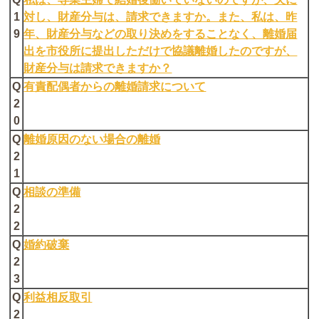
1
対し、財産分与は、請求できますか。また、私は、昨
9
年、財産分与などの取り決めをすることなく、離婚届
出を市役所に提出しただけで協議離婚したのですが、
財産分与は請求できますか？
Q
有責配偶者からの離婚請求について
2
0
Q
離婚原因のない場合の離婚
2
1
Q
相談の準備
2
2
Q
婚約破棄
2
3
Q
利益相反取引
2