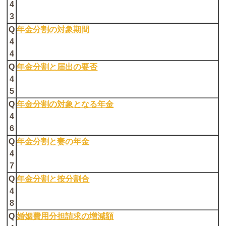
4
3
Q
年金分割の対象期間
4
4
Q
年金分割と届出の要否
4
5
Q
年金分割の対象となる年金
4
6
Q
年金分割と妻の年金
4
7
Q
年金分割と按分割合
4
8
Q
婚姻費用分担請求の増減額