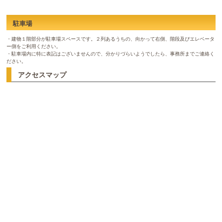
駐車場
・建物１階部分が駐車場スペースです。２列あるうちの、向かって右側、階段及びエレベータ
ー側をご利用ください。
・駐車場内に特に表記はございませんので、分かりづらいようでしたら、事務所までご連絡く
ださい。
アクセスマップ