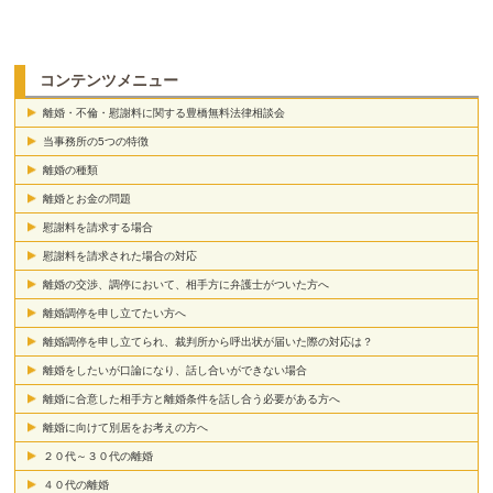
コンテンツメニュー
離婚・不倫・慰謝料に関する豊橋無料法律相談会
当事務所の5つの特徴
離婚の種類
離婚とお金の問題
慰謝料を請求する場合
慰謝料を請求された場合の対応
離婚の交渉、調停において、相手方に弁護士がついた方へ
離婚調停を申し立てたい方へ
離婚調停を申し立てられ、裁判所から呼出状が届いた際の対応は？
離婚をしたいが口論になり、話し合いができない場合
離婚に合意した相手方と離婚条件を話し合う必要がある方へ
離婚に向けて別居をお考えの方へ
２０代～３０代の離婚
４０代の離婚