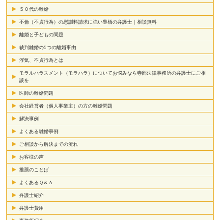
５０代の離婚
不倫（不貞行為）の慰謝料請求に強い豊橋の弁護士｜相談無料
離婚と子どもの問題
裁判離婚の5つの離婚事由
浮気、不貞行為とは
モラルハラスメント（モラハラ）についてお悩みなら寺部法律事務所の弁護士にご相
談を
医師の離婚問題
会社経営者（個人事業主）の方の離婚問題
解決事例
よくある離婚事例
ご相談から解決までの流れ
お客様の声
推薦のことば
よくあるＱ＆Ａ
弁護士紹介
弁護士費用