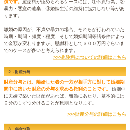
償です。
慰謝料が認められるケースには、①不貞行為、②
暴力・悪意の遺棄、③婚姻生活の維持に協力しない等があ
ります。
離婚の原因が、不貞や暴力の場合、それらが行われていた
時期・期間・頻度・程度、そして婚姻期間等諸条件によっ
て金額が変わりますが、慰謝料として３００万円ぐらいま
でのケースが多いと考えられます。
>>>慰謝料についての詳細はこちら
２．財産分与
財産分与とは、離婚した者の一方が相手方に対して婚姻期
間中に築いた財産の分与を求める権利のことです。
婚姻中
に夫婦で築いた財産があれば、離婚にあたり、基本的には
２分の１ずつ分けることが原則となります。
>>>財産分与の詳細はこちら
３．年金分割