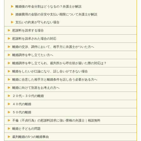
離婚後の年金分割はどうなるの？弁護士が解説
婚姻費用の金額の目安や支払い期限について弁護士が解説
支払いの約束が守られない場合
慰謝料を請求する場合
慰謝料を請求された場合の対応
離婚の交渉、調停において、相手方に弁護士がついた方へ
離婚調停を申し立てたい方へ
離婚調停を申し立てられ、裁判所から呼出状が届いた際の対応は？
離婚をしたいが口論になり、話し合いができない場合
離婚に合意した相手方と離婚条件を話し合う必要がある方へ
離婚に向けて別居をお考えの方へ
２０代～３０代の離婚
４０代の離婚
５０代の離婚
不倫（不貞行為）の慰謝料請求に強い豊橋の弁護士｜相談無料
離婚と子どもの問題
裁判離婚の5つの離婚事由