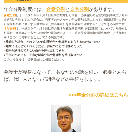
年金分割制度には、
合意分割
と
３号分割
があります。
合意分割
とは、平成１９年４月１日以降に離婚した場合、当事者間の合意や裁判手続により年
金分割の割合を定めた場合に、当事者の一方からの年金分割請求によって、婚姻期間中に納め
た保険料の額に対応する厚生年金（共済年金）を当事者間で分割することができる制度です。
３号分割
は、平成２０年４月１日以降の第３号被保険者期間（特定期間）について、離婚をし
た場合、当事者の一方からの年金分割請求によって、第２号被保険者の厚生年金（共済年金）
を２分の１に分割することができる制度です。
○離婚した場合、どれぐらいの財産分与や慰謝料をもらえるのか知りたい
○離婚には応じてくれそうだが、お金のことでは揉めそうだ
○相手が納得のできない条件を持ち出してきた
○子供のためにも、正当な財産分与や慰謝料を受け取りたい
このような方は、当事務所にご相談ください。
弁護士が親身になって、あなたのお話を伺い、必要とあら
ば、代理人となって調停などの手続をします。
>>>年金分割の詳細はこちら