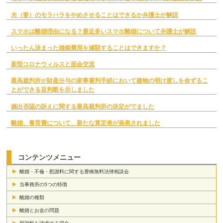
夫（妻）のモラハラをやめさせることはできるか弁護士が解説
スマホは離婚理由になる？最近多いスマホ離婚について弁護士が解説
いったん決まった婚姻費用を減額することはできますか？
新型コロナウィルスと面会交流
最高裁判所が財産分与の家事審判手続において建物の明け渡しを命ずるこ
とができる旨判断を示しました
嫡出否認の訴えに関する最高裁判所の決定がでました
離婚、養育費について、新たな算定表が発表されました
コンテンツメニュー
離婚・不倫・慰謝料に関する豊橋無料法律相談会
当事務所の5つの特徴
離婚の種類
離婚とお金の問題