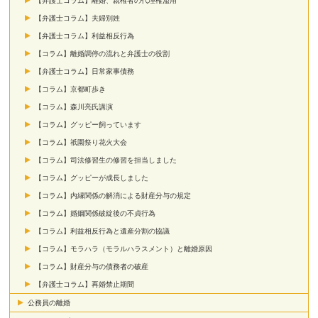
【弁護士コラム】離婚、親権者の代理権濫用
【弁護士コラム】夫婦別姓
【弁護士コラム】利益相反行為
【コラム】離婚調停の流れと弁護士の役割
【弁護士コラム】日常家事債務
【コラム】京都町歩き
【コラム】森川亮氏講演
【コラム】グッピー飼っています
【コラム】祇園祭り花火大会
【コラム】司法修習生の修習を担当しました
【コラム】グッピーが成長しました
【コラム】内縁関係の解消による財産分与の規定
【コラム】婚姻関係破綻後の不貞行為
【コラム】利益相反行為と遺産分割の協議
【コラム】モラハラ（モラルハラスメント）と離婚原因
【コラム】財産分与の債務者の破産
【弁護士コラム】再婚禁止期間
公務員の離婚