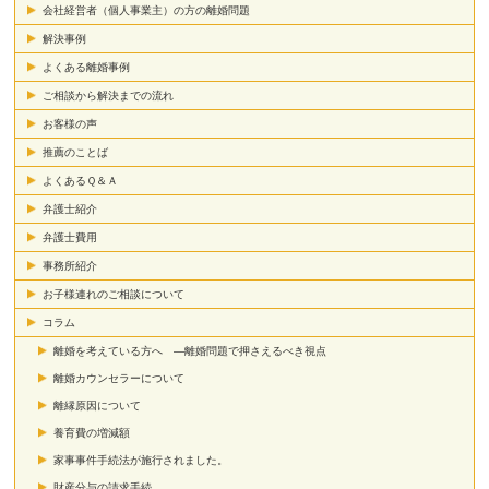
会社経営者（個人事業主）の方の離婚問題
解決事例
よくある離婚事例
ご相談から解決までの流れ
お客様の声
推薦のことば
よくあるＱ＆Ａ
弁護士紹介
弁護士費用
事務所紹介
お子様連れのご相談について
コラム
離婚を考えている方へ ―離婚問題で押さえるべき視点
離婚カウンセラーについて
離縁原因について
養育費の増減額
家事事件手続法が施行されました。
財産分与の請求手続