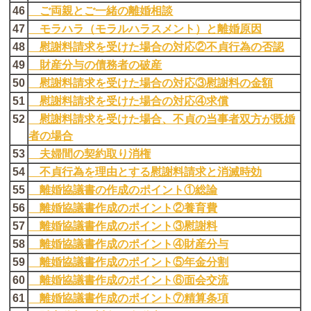
46
ご両親とご一緒の離婚相談
47
モラハラ（モラルハラスメント）と離婚原因
48
慰謝料請求を受けた場合の対応②不貞行為の否認
49
財産分与の債務者の破産
50
慰謝料請求を受けた場合の対応③慰謝料の金額
51
慰謝料請求を受けた場合の対応④求償
52
慰謝料請求を受けた場合、不貞の当事者双方が既婚
者の場合
53
夫婦間の契約取り消権
54
不貞行為を理由とする慰謝料請求と消滅時効
55
離婚協議書の作成のポイント①総論
56
離婚協議書作成のポイント②養育費
57
離婚協議書作成のポイント③慰謝料
58
離婚協議書作成のポイント④財産分与
59
離婚協議書作成のポイント⑤年金分割
60
離婚協議書作成のポイント⑥面会交流
61
離婚協議書作成のポイント⑦精算条項