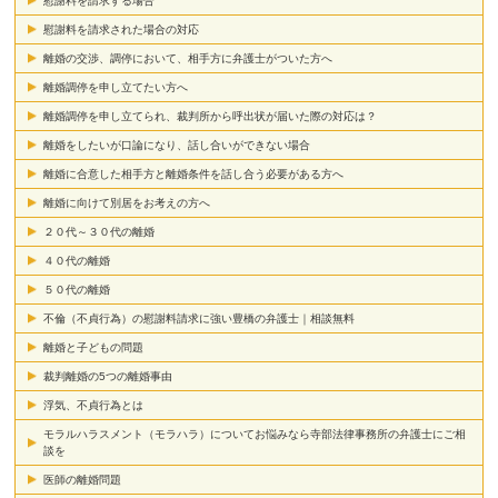
慰謝料を請求する場合
慰謝料を請求された場合の対応
離婚の交渉、調停において、相手方に弁護士がついた方へ
離婚調停を申し立てたい方へ
離婚調停を申し立てられ、裁判所から呼出状が届いた際の対応は？
離婚をしたいが口論になり、話し合いができない場合
離婚に合意した相手方と離婚条件を話し合う必要がある方へ
離婚に向けて別居をお考えの方へ
２０代～３０代の離婚
４０代の離婚
５０代の離婚
不倫（不貞行為）の慰謝料請求に強い豊橋の弁護士｜相談無料
離婚と子どもの問題
裁判離婚の5つの離婚事由
浮気、不貞行為とは
モラルハラスメント（モラハラ）についてお悩みなら寺部法律事務所の弁護士にご相
談を
医師の離婚問題