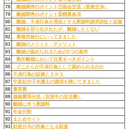
78
離婚調停のポイント⑦面会交流（面接交渉）
79
離婚調停のポイント⑧精算条項
80
離婚、不貞行為を理由とする慰謝料請求訴訟と証拠
81
離婚を切り出されたが、離婚したくない
82
事務所旅行にいってきました
83
離婚のメリット・デメリット
83
離婚が認められるための5つの条件
84
熟年離婚において注意すべきポイント
85
どこからが不貞行為として認められるのか
86
不貞行為の証拠とＳＮＳ
87
中里妃沙子弁護士の講演を聴いてきました
88
養育費
89
婚姻費用分担（別居中の生活費）
90
離婚に伴う慰謝料
91
年金分割
92
まとめサイト
93
財産分与の対象となる財産