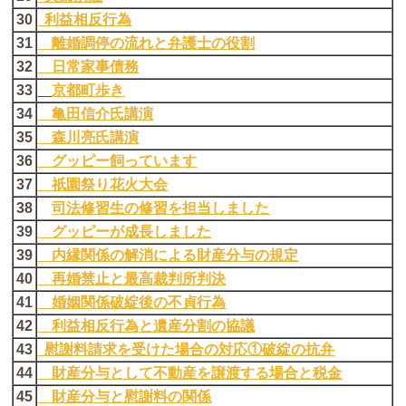
30
利益相反行為
31
離婚調停の流れと弁護士の役割
32
日常家事債務
33
京都町歩き
34
亀田信介氏講演
35
森川亮氏講演
36
グッピー飼っています
37
祇園祭り花火大会
38
司法修習生の修習を担当しました
39
グッピーが成長しました
39
内縁関係の解消による財産分与の規定
40
再婚禁止と最高裁判所判決
41
婚姻関係破綻後の不貞行為
42
利益相反行為と遺産分割の協議
43
慰謝料請求を受けた場合の対応①破綻の抗弁
44
財産分与として不動産を譲渡する場合と税金
45
財産分与と慰謝料の関係