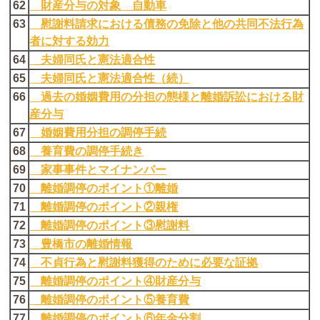
62
財産分与の対象 自動車
63
慰謝料請求における債務の免除と他の共同不法行為
者に対する効力
64
夫婦同氏と憲法適合性
65
夫婦同氏と憲法適合性（続）
66
過去の婚姻費用の分担の態様と離婚訴訟における財
産分与
67
婚姻費用分担の調停手続
68
養育費の調停手続き
69
家事事件とマイナンバー
70
離婚調停のポイント①離婚
71
離婚調停のポイント②親権
72
離婚調停のポイント③慰謝料
73
豊橋市の離婚情報
74
不貞行為と慰謝料獲得のために必要な証拠
75
離婚調停のポイント④財産分与
76
離婚調停のポイント⑤養育費
77
離婚調停のポイント⑥年金分割