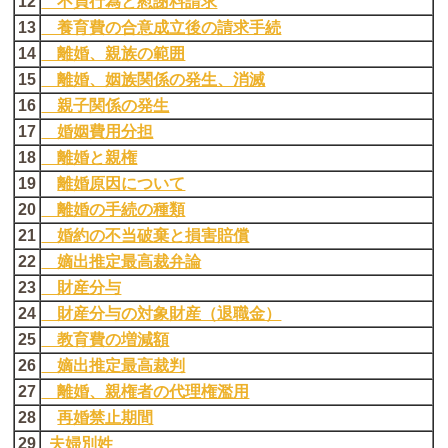
12
不貞行為と慰謝料請求
13
養育費の合意成立後の請求手続
14
離婚、親族の範囲
15
離婚、姻族関係の発生、消滅
16
親子関係の発生
17
婚姻費用分担
18
離婚と親権
19
離婚原因について
20
離婚の手続の種類
21
婚約の不当破棄と損害賠償
22
嫡出推定最高裁弁論
23
財産分与
24
財産分与の対象財産（退職金）
25
教育費の増減額
26
嫡出推定最高裁判
27
離婚、親権者の代理権濫用
28
再婚禁止期間
29
夫婦別姓