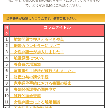
様、そして個人の皆様の法的サポートに尽力しておりますの
で、どうぞお気軽にご相談ください。
当事務所が執筆したコラムです。是非ご覧下さい。
Ｎ
コラムタイトル
ｏ
1
離婚問題で押さえるべき視点
2
離婚カウンセラーについて
3
女性弁護士が加入しました！
4
離縁原因について
5
養育費の増減額
6
家事事件手続法が施行されました。
7
財産分与の請求手続
8
家事調停手続における書面の提出
9
夫婦関係調整の調停申立
10
試行的面会交流
11
女性弁護士による離婚相談