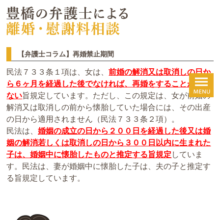
【弁護士コラム】再婚禁止期間
民法７３３条１項は、女は、
前婚の解消又は取消しの日か
ら６ヶ月を経過した後でなければ、再婚をすることができ
ない
旨規定しています。ただし、この規定は、女が前婚の
解消又は取消しの前から懐胎していた場合には、その出産
の日から適用されません（民法７３３条２項）。
民法は、
婚姻の成立の日から２００日を経過した後又は婚
姻の解消若しくは取消しの日から３００日以内に生まれた
子は、婚姻中に懐胎したものと推定する旨規定
していま
す。民法は、妻が婚姻中に懐胎した子は、夫の子と推定す
る旨規定しています。