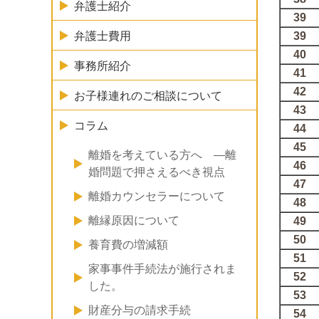
弁護士紹介
39
39
弁護士費用
40
事務所紹介
41
42
お子様連れのご相談について
43
コラム
44
45
離婚を考えている方へ ―離
46
婚問題で押さえるべき視点
47
離婚カウンセラーについて
48
離縁原因について
49
50
養育費の増減額
51
家事事件手続法が施行されま
52
した。
53
財産分与の請求手続
54