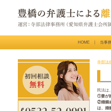
HOME
当事
寺部法
民法は
①妻が
②婚姻
は、婚