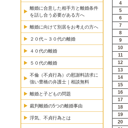
4
離婚に合意した相手方と離婚条件
5
を話し合う必要がある方へ
6
7
離婚に向けて別居をお考えの方へ
8
２０代～３０代の離婚
9
10
４０代の離婚
11
12
５０代の離婚
13
不倫（不貞行為）の慰謝料請求に
14
強い豊橋の弁護士｜相談無料
15
16
離婚と子どもの問題
17
裁判離婚の5つの離婚事由
18
19
浮気、不貞行為とは
20