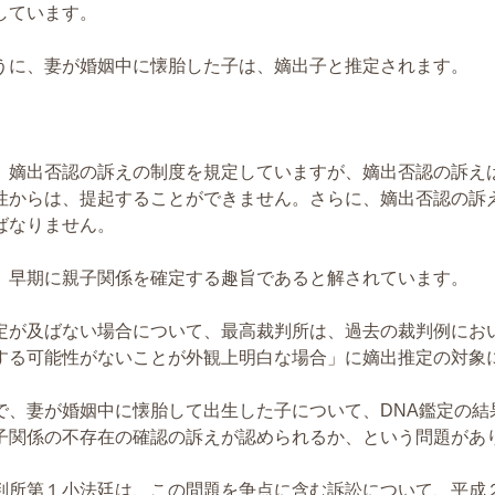
しています。
うに、妻が婚姻中に懐胎した子は、嫡出子と推定されます。
、嫡出否認の訴えの制度を規定していますが、嫡出否認の訴え
性からは、提起することができません。さらに、嫡出否認の訴
ばなりません。
、早期に親子関係を確定する趣旨であると解されています。
定が及ばない場合について、最高裁判所は、過去の裁判例にお
する可能性がないことが外観上明白な場合」に嫡出推定の対象
で、妻が婚姻中に懐胎して出生した子について、DNA鑑定の
子関係の不存在の確認の訴えが認められるか、という問題があ
判所第１小法廷は、この問題を争点に含む訴訟について、平成