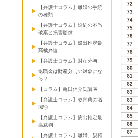
72
【弁護士コラム】離婚の手続
73
の種類
74
【弁護士コラム】婚約の不当
75
破棄と損害賠償
76
【弁護士コラム】嫡出推定最
77
高裁弁論
78
79
【弁護士コラム】財産分与
80
退職金は財産分与の対象にな
81
る？
82
【コラム】亀田信介氏講演
83
【弁護士コラム】教育費の増
83
減額
84
85
【弁護士コラム】摘出推定最
86
高裁判
87
【弁護士コラム】離婚、親権