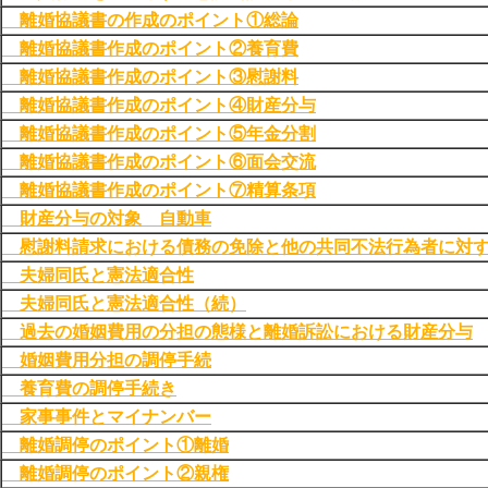
離婚協議書の作成のポイント①総論
離婚協議書作成のポイント②養育費
離婚協議書作成のポイント③慰謝料
離婚協議書作成のポイント④財産分与
離婚協議書作成のポイント⑤年金分割
離婚協議書作成のポイント⑥面会交流
離婚協議書作成のポイント⑦精算条項
財産分与の対象 自動車
慰謝料請求における債務の免除と他の共同不法行為者に対
夫婦同氏と憲法適合性
夫婦同氏と憲法適合性（続）
過去の婚姻費用の分担の態様と離婚訴訟における財産分与
婚姻費用分担の調停手続
養育費の調停手続き
家事事件とマイナンバー
離婚調停のポイント①離婚
離婚調停のポイント②親権