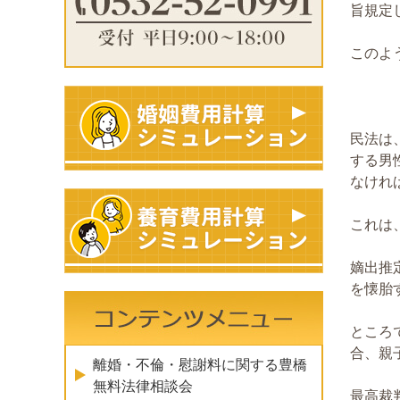
旨規定
このよ
民法は
する男
なけれ
これは
嫡出推
を懐胎
ところ
合、親
離婚・不倫・慰謝料に関する豊橋
無料法律相談会
最高裁