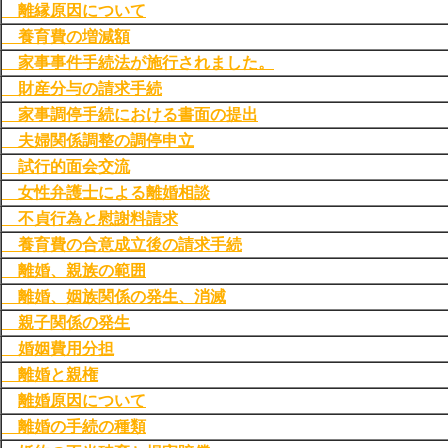
離縁原因について
養育費の増減額
家事事件手続法が施行されました。
財産分与の請求手続
家事調停手続における書面の提出
夫婦関係調整の調停申立
試行的面会交流
女性弁護士による離婚相談
不貞行為と慰謝料請求
養育費の合意成立後の請求手続
離婚、親族の範囲
離婚、姻族関係の発生、消滅
親子関係の発生
婚姻費用分担
離婚と親権
離婚原因について
離婚の手続の種類