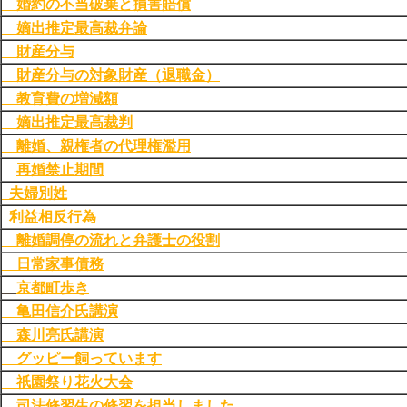
婚約の不当破棄と損害賠償
嫡出推定最高裁弁論
財産分与
財産分与の対象財産（退職金）
教育費の増減額
嫡出推定最高裁判
離婚、親権者の代理権濫用
再婚禁止期間
夫婦別姓
利益相反行為
離婚調停の流れと弁護士の役割
日常家事債務
京都町歩き
亀田信介氏講演
森川亮氏講演
グッピー飼っています
祇園祭り花火大会
司法修習生の修習を担当しました