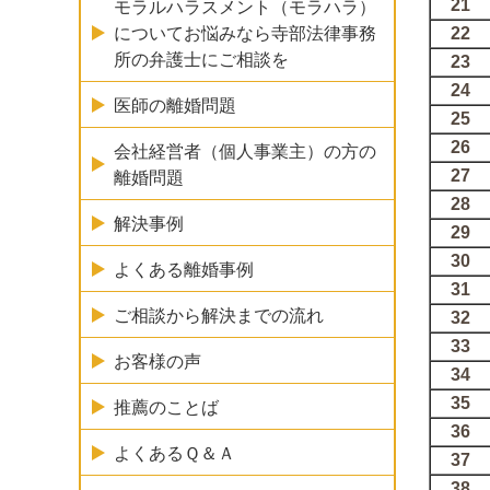
21
モラルハラスメント（モラハラ）
22
についてお悩みなら寺部法律事務
所の弁護士にご相談を
23
24
医師の離婚問題
25
26
会社経営者（個人事業主）の方の
27
離婚問題
28
解決事例
29
30
よくある離婚事例
31
ご相談から解決までの流れ
32
33
お客様の声
34
35
推薦のことば
36
よくあるＱ＆Ａ
37
38