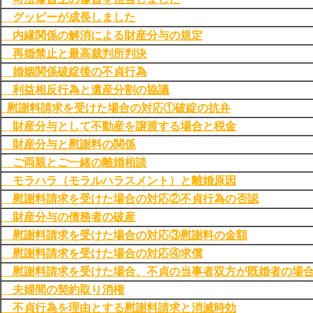
グッピーが成長しました
内縁関係の解消による財産分与の規定
再婚禁止と最高裁判所判決
婚姻関係破綻後の不貞行為
利益相反行為と遺産分割の協議
慰謝料請求を受けた場合の対応①破綻の抗弁
財産分与として不動産を譲渡する場合と税金
財産分与と慰謝料の関係
ご両親とご一緒の離婚相談
モラハラ（モラルハラスメント）と離婚原因
慰謝料請求を受けた場合の対応②不貞行為の否認
財産分与の債務者の破産
慰謝料請求を受けた場合の対応③慰謝料の金額
慰謝料請求を受けた場合の対応④求償
慰謝料請求を受けた場合、不貞の当事者双方が既婚者の場
夫婦間の契約取り消権
不貞行為を理由とする慰謝料請求と消滅時効