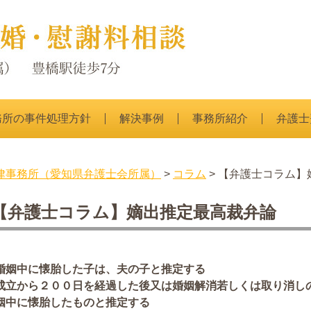
務所の事件処理方針
解決事例
事務所紹介
弁護士
律事務所（愛知県弁護士会所属）
>
コラム
> 【弁護士コラム
【弁護士コラム】嫡出推定最高裁弁論
、
婚姻中に懐胎した子は、夫の子と推定する
成立から２００日を経過した後又は婚姻解消若しくは取り消し
姻中に懐胎したものと推定する