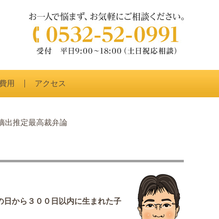
費用
アクセス
】嫡出推定最高裁弁論
の日から３００日以内に生まれた子