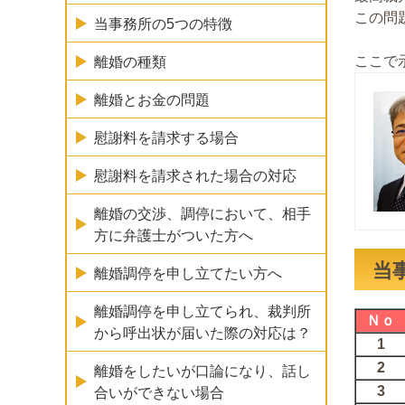
この問
当事務所の5つの特徴
ここで
離婚の種類
離婚とお金の問題
慰謝料を請求する場合
慰謝料を請求された場合の対応
離婚の交渉、調停において、相手
方に弁護士がついた方へ
当
離婚調停を申し立てたい方へ
離婚調停を申し立てられ、裁判所
Ｎｏ
から呼出状が届いた際の対応は？
1
2
離婚をしたいが口論になり、話し
3
合いができない場合