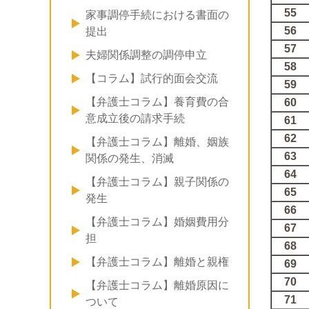
55
家事調停手続における書面の
56
提出
57
夫婦関係調整の調停申立
58
【コラム】試行的面会交流
59
【弁護士コラム】養育費の合
60
意成立後の請求手続
61
62
【弁護士コラム】離婚、姻族
63
関係の発生、消滅
64
【弁護士コラム】親子関係の
65
発生
66
【弁護士コラム】婚姻費用分
67
担
68
【弁護士コラム】離婚と親権
69
70
【弁護士コラム】離婚原因に
71
ついて