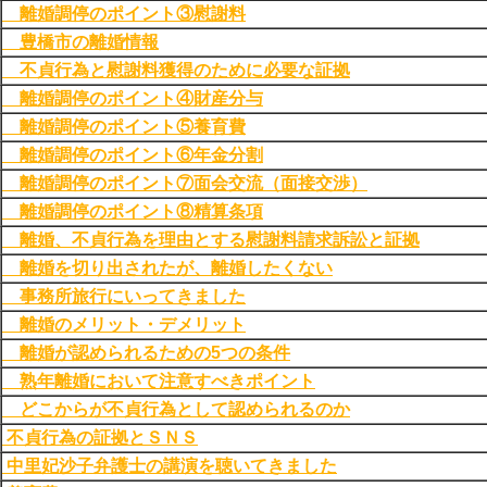
離婚調停のポイント③慰謝料
豊橋市の離婚情報
不貞行為と慰謝料獲得のために必要な証拠
離婚調停のポイント④財産分与
離婚調停のポイント⑤養育費
離婚調停のポイント⑥年金分割
離婚調停のポイント⑦面会交流（面接交渉）
離婚調停のポイント⑧精算条項
離婚、不貞行為を理由とする慰謝料請求訴訟と証拠
離婚を切り出されたが、離婚したくない
事務所旅行にいってきました
離婚のメリット・デメリット
離婚が認められるための5つの条件
熟年離婚において注意すべきポイント
どこからが不貞行為として認められるのか
不貞行為の証拠とＳＮＳ
中里妃沙子弁護士の講演を聴いてきました