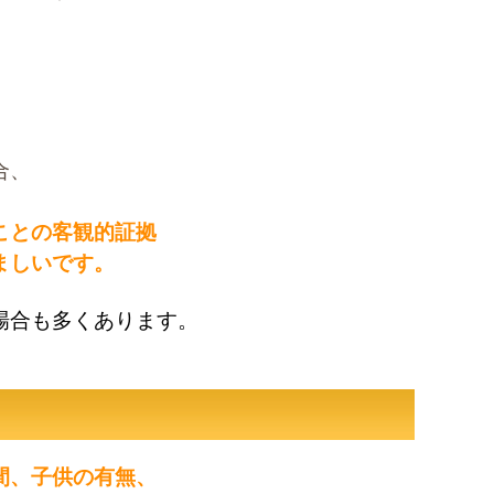
合、
ことの客観的証拠
ましいです。
場合も多くあります。
間、子供の有無、