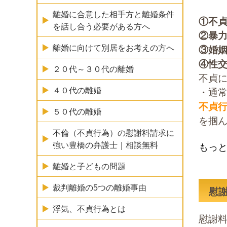
離婚に合意した相手方と離婚条件
①不
を話し合う必要がある方へ
②暴
離婚に向けて別居をお考えの方へ
③婚
④性
２０代～３０代の離婚
不貞
４０代の離婚
・通
不貞
５０代の離婚
を掴
不倫（不貞行為）の慰謝料請求に
強い豊橋の弁護士｜相談無料
もっ
離婚と子どもの問題
裁判離婚の5つの離婚事由
慰
浮気、不貞行為とは
慰謝