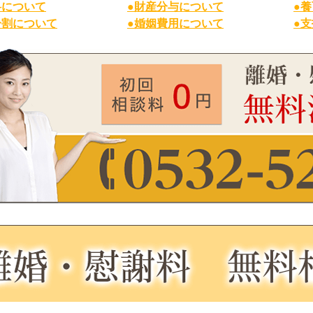
料について
●財産分与について
●
分割について
●婚姻費用について
●