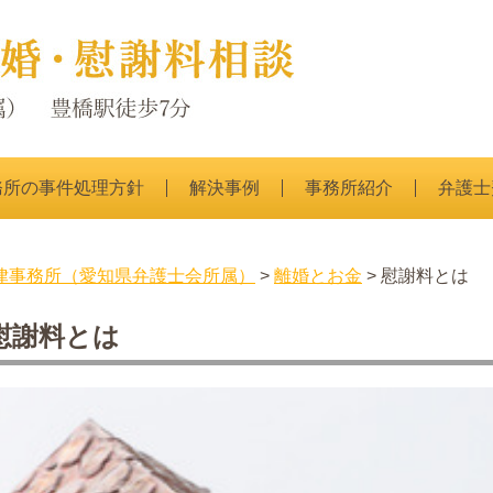
務所の事件処理方針
解決事例
事務所紹介
弁護士
律事務所（愛知県弁護士会所属）
>
離婚とお金
> 慰謝料とは
慰謝料とは