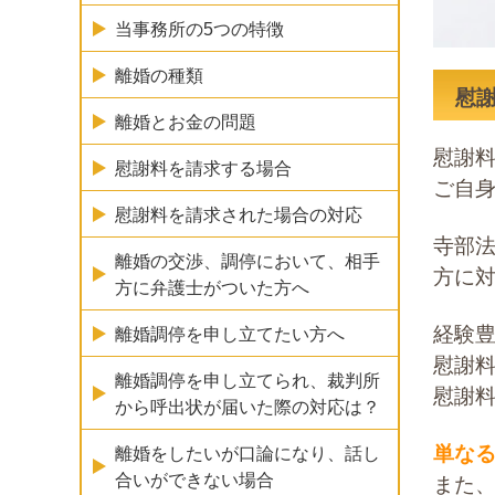
当事務所の5つの特徴
離婚の種類
慰
離婚とお金の問題
慰謝
慰謝料を請求する場合
ご自
慰謝料を請求された場合の対応
寺部
離婚の交渉、調停において、相手
方に
方に弁護士がついた方へ
経験
離婚調停を申し立てたい方へ
慰謝
離婚調停を申し立てられ、裁判所
慰謝
から呼出状が届いた際の対応は？
単な
離婚をしたいが口論になり、話し
合いができない場合
また