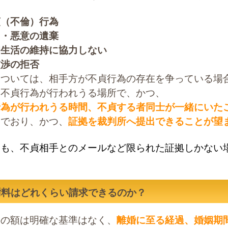
貞（不倫）行為
力・悪意の遺棄
姻生活の維持に協力しない
交渉の拒否
については、相手方が不貞行為の存在を争っている場
常不貞行為が行われうる場所で、かつ、
行為が行われうる時間、不貞する者同士が一緒にいた
んでおり、かつ、
証拠を裁判所へ提出できる
ことが望
とも、不貞相手とのメールなど限られた証拠しかない
謝料はどれくらい請求できるのか？
料の額は明確な基準はなく、
離婚に至る経過、婚姻期