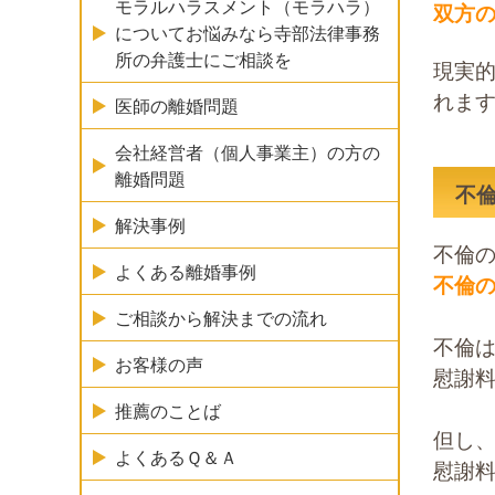
モラルハラスメント（モラハラ）
双方
についてお悩みなら寺部法律事務
所の弁護士にご相談を
現実
れま
医師の離婚問題
会社経営者（個人事業主）の方の
離婚問題
不
解決事例
不倫
よくある離婚事例
不倫
ご相談から解決までの流れ
不倫
お客様の声
慰謝料
推薦のことば
但し
よくあるＱ＆Ａ
慰謝