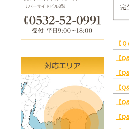
リバーサイドビル3階
【Ｑ
【Q
【Q
【Q
【Q
【Q