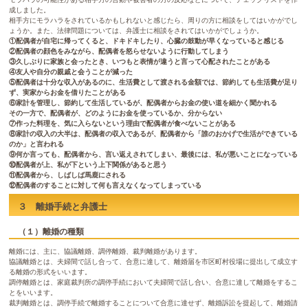
成しました。
相手方にモラハラをされているかもしれないと感じたら、周りの方に相談をしてはいかがでし
ょうか。また、法律問題については、弁護士に相談をされてはいかがでしょうか。
①配偶者が自宅に帰ってくると、ドキドキしたり、心臓の鼓動が早くなっていると感じる
②配偶者の顔色をみながら、配偶者を怒らせないように行動してしまう
③久しぶりに家族と会ったとき、いつもと表情が違うと言って心配されたことがある
④友人や自分の親戚と会うことが減った
⑤配偶者は十分な収入があるのに、生活費として渡される金額では、節約しても生活費が足り
ず、実家からお金を借りたことがある
⑥家計を管理し、節約して生活しているが、配偶者からお金の使い道を細かく聞かれる
その一方で、配偶者が、どのようにお金を使っているか、分からない
⑦作った料理を、気に入らないという理由で配偶者が食べないことがある
⑧家計の収入の大半は、配偶者の収入であるが、配偶者から「誰のおかげで生活ができている
のか」と言われる
⑨何か言っても、配偶者から、言い返えされてしまい、最後には、私が悪いことになっている
⑩配偶者が上、私が下という上下関係があると思う
⑪配偶者から、しばしば馬鹿にされる
⑫配偶者のすることに対して何も言えなくなってしまっている
３ 離婚手続と弁護士
（１）離婚の種類
離婚には、主に、協議離婚、調停離婚、裁判離婚があります。
協議離婚とは、夫婦間で話し合って、合意に達して、離婚届を市区町村役場に提出して成立す
る離婚の形式をいいます。
調停離婚とは、家庭裁判所の調停手続において夫婦間で話し合い、合意に達して離婚をするこ
とをいいます。
裁判離婚とは、調停手続で離婚することについて合意に達せず、離婚訴訟を提起して、離婚請