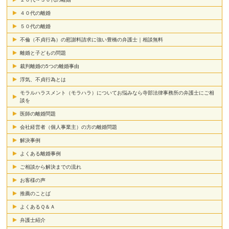
４０代の離婚
５０代の離婚
不倫（不貞行為）の慰謝料請求に強い豊橋の弁護士｜相談無料
離婚と子どもの問題
裁判離婚の5つの離婚事由
浮気、不貞行為とは
モラルハラスメント（モラハラ）についてお悩みなら寺部法律事務所の弁護士にご相
談を
医師の離婚問題
会社経営者（個人事業主）の方の離婚問題
解決事例
よくある離婚事例
ご相談から解決までの流れ
お客様の声
推薦のことば
よくあるＱ＆Ａ
弁護士紹介