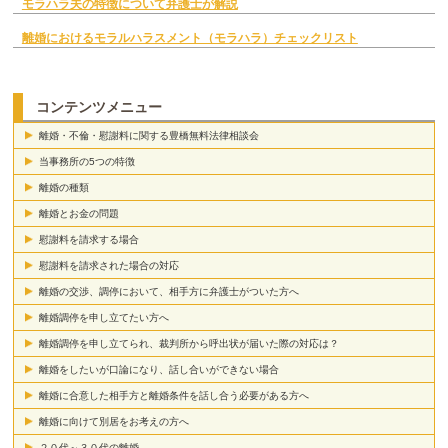
モラハラ夫の特徴について弁護士が解説
離婚におけるモラルハラスメント（モラハラ）チェックリスト
コンテンツメニュー
離婚・不倫・慰謝料に関する豊橋無料法律相談会
当事務所の5つの特徴
離婚の種類
離婚とお金の問題
慰謝料を請求する場合
慰謝料を請求された場合の対応
離婚の交渉、調停において、相手方に弁護士がついた方へ
離婚調停を申し立てたい方へ
離婚調停を申し立てられ、裁判所から呼出状が届いた際の対応は？
離婚をしたいが口論になり、話し合いができない場合
離婚に合意した相手方と離婚条件を話し合う必要がある方へ
離婚に向けて別居をお考えの方へ
２０代～３０代の離婚