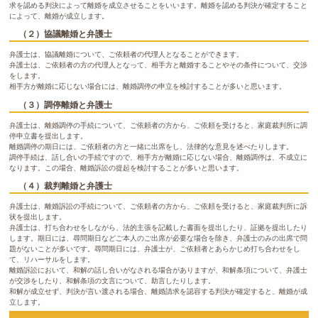
求を認める判決によって離婚を成立させることをいいます。離婚を認める判決が確定すること
によって、離婚が成立します。
（２）協議離婚と弁護士
弁護士は、協議離婚について、ご依頼者の代理人となることができます。
弁護士は、ご依頼者の方の代理人となって、相手方と離婚することやその条件について、交渉
をします。
相手方が離婚に応じない場合には、離婚調停の申立を検討することが多いと思います。
（３）調停離婚と弁護士
弁護士は、離婚調停の手続について、ご依頼者の方から、ご依頼を受けると、家庭裁判所に調
停申立書を提出します。
離婚調停の期日には、ご依頼者の方と一緒に出席をし、法律的な意見を述べたりします。
調停手続は、話し合いの手続ですので、相手方が離婚に応じない場合、離婚調停は、不成立に
なります。この場合、離婚訴訟の提起を検討することが多いと思います。
（４）裁判離婚と弁護士
弁護士は、離婚訴訟の手続について、ご依頼者の方から、ご依頼を受けると、家庭裁判所に訴
状を提出します。
弁護士は、打ち合わせをしながら、法的主張を記載した書面を提出したり、証拠を提出したり
します。期日には、尋問期日などご本人のご出席が必要な場合を除き、弁護士のみの出席で問
題がないことが多いです。尋問期日には、弁護士が、ご依頼者とあらかじめ打ち合わせをし
て、リハーサルをします。
離婚訴訟において、和解の話し合いがなされる場合がありますが、和解条項について、弁護士
が交渉をしたり、和解条項の文言について、助言したりします。
和解が成立せず、判決が言い渡される場合、離婚請求を認容する判決が確定すると、離婚が成
立します。